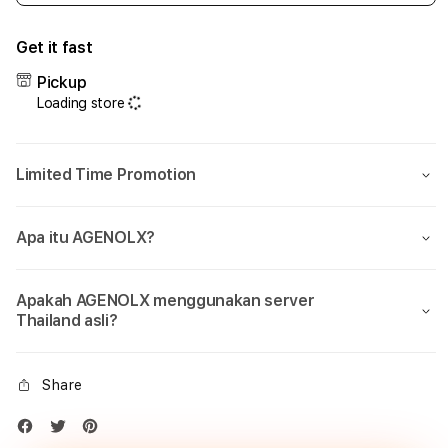
quantity
quant
for
for
Get it fast
AGENOLX
AGE
:
:
Pickup
Situs
Situs
Loading store
Slot
Slot
Server
Serv
Thailand
Thai
Limited Time Promotion
Jonathan
Jona
Field
Field
Collection
Colle
Apa itu AGENOLX?
Apakah AGENOLX menggunakan server
Thailand asli?
Share