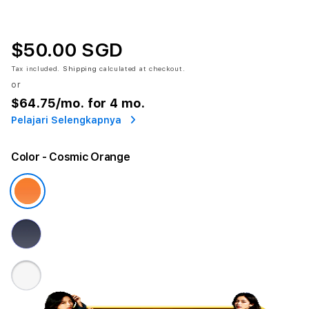
$50.00 SGD
Tax included.
Shipping
calculated at checkout.
or
$64.75
/mo. for 4 mo.
Pelajari Selengkapnya
Color
- Cosmic Orange