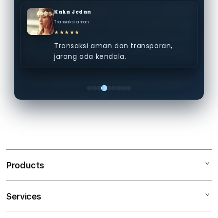
Kaka Jedan
Transaksi aman
★★★★★
Transaksi aman dan transparan,
jarang ada kendala.
Products
Services
Mac
iPad